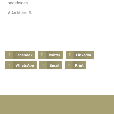
begeleiden.
#Dankbaar 🙏
Facebook
Twitter
LinkedIn
WhatsApp
Email
Print