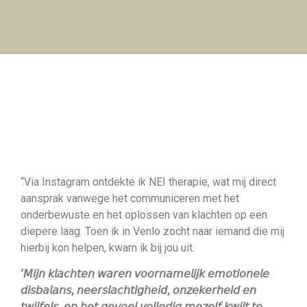
“Via Instagram ontdekte ik NEI therapie, wat mij direct
aansprak vanwege het communiceren met het
onderbewuste en het oplossen van klachten op een
diepere laag. Toen ik in Venlo zocht naar iemand die mij
hierbij kon helpen, kwam ik bij jou uit.
‘𝘔𝘪𝘫𝘯 𝘬𝘭𝘢𝘤𝘩𝘵𝘦𝘯 𝘸𝘢𝘳𝘦𝘯 𝘷𝘰𝘰𝘳𝘯𝘢𝘮𝘦𝘭𝘪𝘫𝘬 𝘦𝘮𝘰𝘵𝘪𝘰𝘯𝘦𝘭𝘦
𝘥𝘪𝘴𝘣𝘢𝘭𝘢𝘯𝘴, 𝘯𝘦𝘦𝘳𝘴𝘭𝘢𝘤𝘩𝘵𝘪𝘨𝘩𝘦𝘪𝘥, 𝘰𝘯𝘻𝘦𝘬𝘦𝘳𝘩𝘦𝘪𝘥 𝘦𝘯
𝘵𝘸𝘪𝘫𝘧𝘦𝘭𝘴, 𝘦𝘯 𝘩𝘦𝘵 𝘨𝘦𝘷𝘰𝘦𝘭 𝘷𝘰𝘭𝘭𝘦𝘥𝘪𝘨 𝘮𝘦𝘻𝘦𝘭𝘧 𝘬𝘸𝘪𝘫𝘵 𝘵𝘦