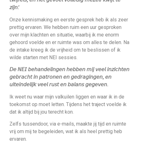
𝘻𝘪𝘫𝘯.’
Onze kennismaking en eerste gesprek heb ik als zeer
prettig ervaren. We hebben ruim een uur gesproken
over mijn klachten en situatie, waarbij ik me enorm
gehoord voelde en er ruimte was om alles te delen. Na
de intake kreeg ik de vrijheid om te beslissen of ik
wilde starten met NEI sessies.
𝘋𝘦 𝘕𝘌𝘐 𝘣𝘦𝘩𝘢𝘯𝘥𝘦𝘭𝘪𝘯𝘨𝘦𝘯 𝘩𝘦𝘣𝘣𝘦𝘯 𝘮𝘪𝘫 𝘷𝘦𝘦𝘭 𝘪𝘯𝘻𝘪𝘤𝘩𝘵𝘦𝘯
𝘨𝘦𝘣𝘳𝘢𝘤𝘩𝘵 𝘪𝘯 𝘱𝘢𝘵𝘳𝘰𝘯𝘦𝘯 𝘦𝘯 𝘨𝘦𝘥𝘳𝘢𝘨𝘪𝘯𝘨𝘦𝘯, 𝘦𝘯
𝘶𝘪𝘵𝘦𝘪𝘯𝘥𝘦𝘭𝘪𝘫𝘬 𝘷𝘦𝘦𝘭 𝘳𝘶𝘴𝘵 𝘦𝘯 𝘣𝘢𝘭𝘢𝘯𝘴 𝘨𝘦𝘨𝘦𝘷𝘦𝘯.
Ik weet nu waar mijn valkuilen liggen en waar ik in de
toekomst op moet letten. Tijdens het traject voelde ik
dat ik altijd bij jou terecht kon.
Zelfs tussendoor, via e-mails, maakte jij tijd en ruimte
vrij om mij te begeleiden, wat ik als heel prettig heb
ervaren.