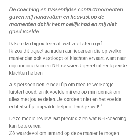
𝘋𝘦 𝘤𝘰𝘢𝘤𝘩𝘪𝘯𝘨 𝘦𝘯 𝘵𝘶𝘴𝘴𝘦𝘯𝘵𝘪𝘫𝘥𝘴𝘦 𝘤𝘰𝘯𝘵𝘢𝘤𝘵𝘮𝘰𝘮𝘦𝘯𝘵𝘦𝘯
𝘨𝘢𝘷𝘦𝘯 𝘮𝘪𝘫 𝘩𝘢𝘯𝘥𝘷𝘢𝘵𝘵𝘦𝘯 𝘦𝘯 𝘩𝘰𝘶𝘷𝘢𝘴𝘵 𝘰𝘱 𝘥𝘦
𝘮𝘰𝘮𝘦𝘯𝘵𝘦𝘯 𝘥𝘢𝘵 𝘪𝘬 𝘩𝘦𝘵 𝘮𝘰𝘦𝘪𝘭𝘪𝘫𝘬 𝘩𝘢𝘥 𝘦𝘯 𝘮𝘪𝘫 𝘯𝘪𝘦𝘵
𝘨𝘰𝘦𝘥 𝘷𝘰𝘦𝘭𝘥𝘦.
Ik kon dan bij jou terecht, wat veel steun gaf.
Ik zou dit traject aanraden aan iedereen die op welke
manier dan ook vastloopt of klachten ervaart, want naar
mijn mening kunnen NEI sessies bij veel uiteenlopende
klachten helpen.
Als persoon ben je heel fijn om mee te werken; je
luistert goed, en ik voelde mij erg op mijn gemak om
alles met jou te delen. Je oordeelt niet en het voelde
echt alsof je mij wilde helpen. Dank je wel! “
Deze mooie review laat precies zien wat
NEI-coaching
kan betekenen.
Zó waardevol om iemand op deze manier te mogen